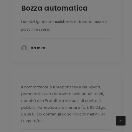
Bozza automatica
I servizi igienico-assistenziali devono essere
posti in essere:
da mira
Il committente o il responsabile dei lavori,
prima dell'inizio dei lavori, invia ad ASL e INL,
nonché alla Prefettura nei casi di contratti
pubblici, la notifica preliminare (art. 99 D.Lgs.
81/08), i cui contenuti sono indicati nell’All. XII
D.Lgs. 81/08.