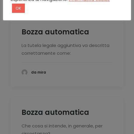
OK
Bozza automatica
La tutela legale aggiuntiva va descritta
correttamente come:
da mira
Bozza automatica
Che cosa si intende, in generale, per
circostanza?