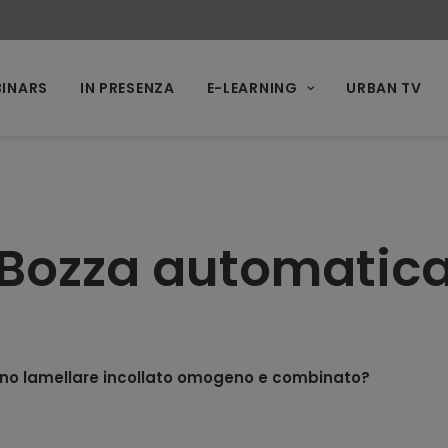
INARS
IN PRESENZA
E-LEARNING
URBAN TV
Bozza automatic
legno lamellare incollato omogeno e combinato?