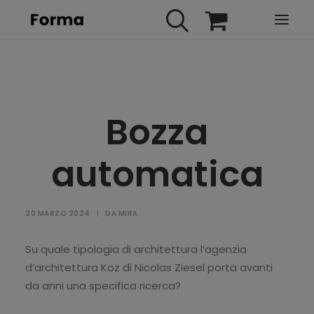
HOME
WEBINARS
Bozza
IN PRESENZA
E-LEARNING
automatica
URBAN TV
FAQ
20 MARZO 2024
|
DA
MIRA
CONTATTI
ACCOUNT
Su quale tipologia di architettura l’agenzia
d’architettura Koz di Nicolas Ziesel porta avanti
da anni una specifica ricerca?