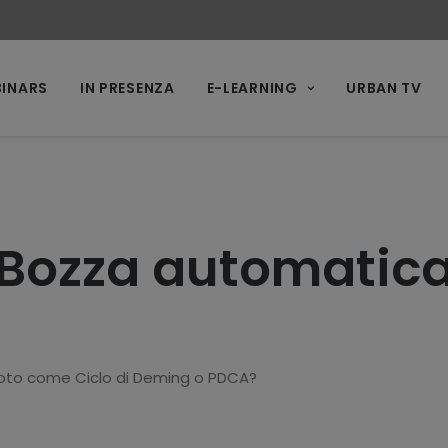
INARS
IN PRESENZA
E-LEARNING
URBAN TV
Bozza automatic
 noto come Ciclo di Deming o PDCA?