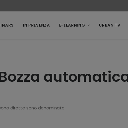
INARS
IN PRESENZA
E-LEARNING
URBAN TV
Bozza automatic
on sono dirette sono denominate