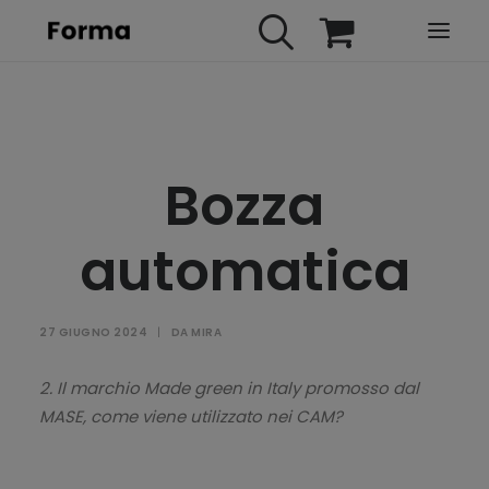
HOME
WEBINARS
Bozza
IN PRESENZA
E-LEARNING
automatica
URBAN TV
FAQ
27 GIUGNO 2024
|
DA
MIRA
CONTATTI
ACCOUNT
2. Il marchio Made green in Italy promosso dal
MASE, come viene utilizzato nei CAM?