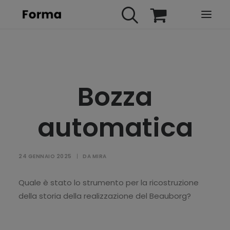
HOME
WEBINARS
Bozza
IN PRESENZA
E-LEARNING
automatica
URBAN TV
FAQ
24 GENNAIO 2025
|
DA
MIRA
CONTATTI
ACCOUNT
Quale è stato lo strumento per la ricostruzione
della storia della realizzazione del Beauborg?