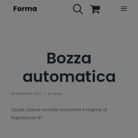
HOME
WEBINARS
Bozza
IN PRESENZA
E-LEARNING
automatica
URBAN TV
FAQ
19 FEBBRAIO 2021
|
DA
MIRA
CONTATTI
ACCOUNT
Quale classe sociale sostenne il regime di
Napoleone III?