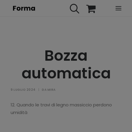
HOME
WEBINARS
Bozza
IN PRESENZA
E-LEARNING
automatica
URBAN TV
FAQ
9 LUGLIO 2024
|
DA
MIRA
CONTATTI
ACCOUNT
12. Quando le travi di legno massiccio perdono
umidità