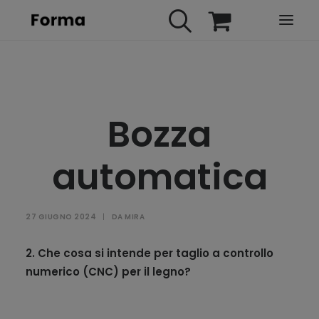
HOME
WEBINARS
Bozza
IN PRESENZA
E-LEARNING
automatica
URBAN TV
FAQ
27 GIUGNO 2024
|
DA
MIRA
CONTATTI
ACCOUNT
2. Che cosa si intende per taglio a controllo
numerico (CNC) per il legno?