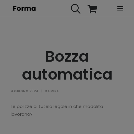
HOME
WEBINARS
Bozza
IN PRESENZA
E-LEARNING
automatica
URBAN TV
FAQ
4 GIUGNO 2024
|
DA
MIRA
CONTATTI
ACCOUNT
Le polizze di tutela legale in che modalità
lavorano?