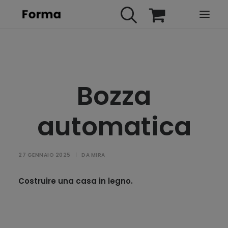
HOME
WEBINARS
Bozza
IN PRESENZA
E-LEARNING
automatica
URBAN TV
FAQ
27 GENNAIO 2025
|
DA
MIRA
CONTATTI
ACCOUNT
Costruire una casa in legno.