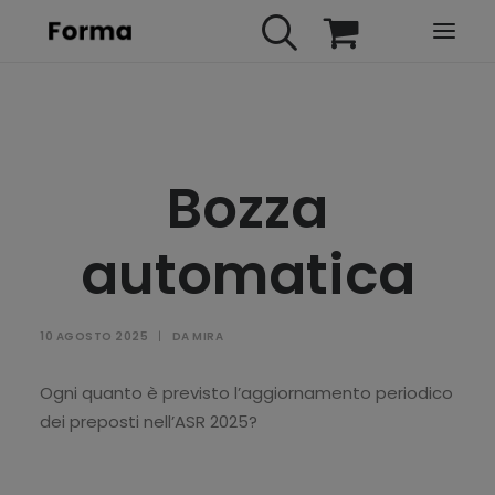
HOME
WEBINARS
Bozza
IN PRESENZA
E-LEARNING
automatica
URBAN TV
FAQ
10 AGOSTO 2025
|
DA
MIRA
CONTATTI
ACCOUNT
Ogni quanto è previsto l’aggiornamento periodico
dei preposti nell’ASR 2025?