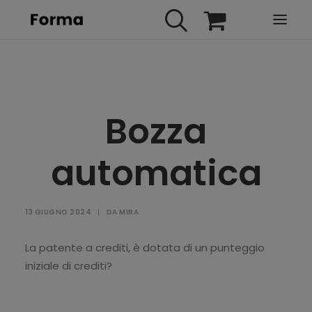
HOME
WEBINARS
Bozza
IN PRESENZA
E-LEARNING
automatica
URBAN TV
FAQ
13 GIUGNO 2024
|
DA
MIRA
CONTATTI
ACCOUNT
La patente a crediti, è dotata di un punteggio
iniziale di crediti?