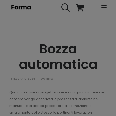
HOME
WEBINARS
Bozza
IN PRESENZA
E-LEARNING
automatica
URBAN TV
FAQ
13 FEBBRAIO 2026
|
DA
MIRA
CONTATTI
ACCOUNT
Qualora in fase di progettazione e di organizzazione del
cantiere venga accertata la presenza di amianto nei
manufatti e si debba procedere alla rimozione e
smaltimento dello stesso, le pertinenti lavorazioni