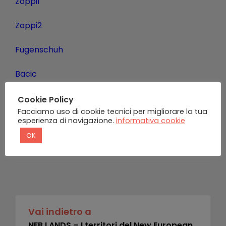
Zoppi1
Zoppi2
Fugenschuh
Bacic
Ferrari
Cookie Policy
Facciamo uso di cookie tecnici per migliorare la tua
esperienza di navigazione.
informativa cookie
Cannarella
OK
Vai indietro a
NEB LANDS – I territori del New European