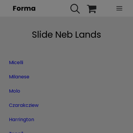
HOME
Slide Neb Lands
WEBINARS
IN PRESENZA
Micelli
E-LEARNING
URBAN TV
Milanese
FAQ
Molo
CONTATTI
Czarakcziew
ACCOUNT
Harrington