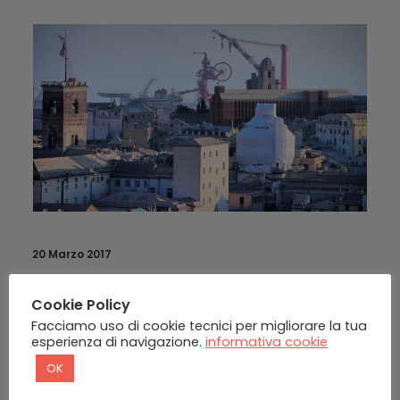
20 Marzo 2017
Cookie Policy
Documentari
Facciamo uso di cookie tecnici per migliorare la tua
GENOVA FRA NOVECENTO E
esperienza di navigazione.
informativa cookie
DUEMILA
OK