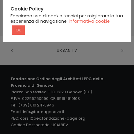
Cookie Policy
Password dimenticata?
Facciamo uso di cookie tecnici per migliorare la tua
esperienza di navigazione.
informativa cookie
OK
URBAN TV
Fondazione Ordine degli Architetti PPC della
Provincia di Genova
Piazza San Matteo – 18, 16123 Genova (GE)
P.IVA: 02256250990 CF: 95164810103
Tel: (+39) 010 2473946
Email:
info@formagenova.it
PEC:
corsi@pec.fondazione-oage.org
Codice Destinatario: USAL8PV