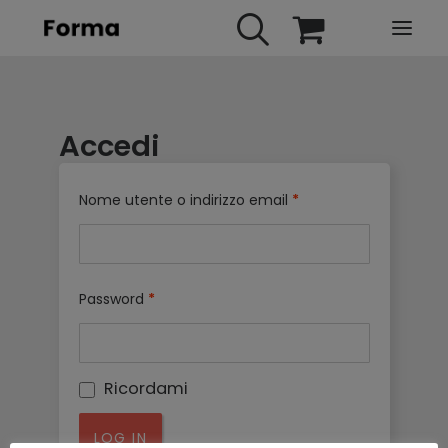
HOME
Accedi
WEBINARS
IN PRESENZA
Nome utente o indirizzo email
*
E-LEARNING
URBAN TV
FAQ
Password
*
CONTATTI
ACCOUNT
Ricordami
LOG IN