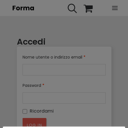
HOME
Accedi
WEBINARS
IN PRESENZA
Nome utente o indirizzo email
*
E-LEARNING
URBAN TV
FAQ
Password
*
CONTATTI
ACCOUNT
Ricordami
LOG IN