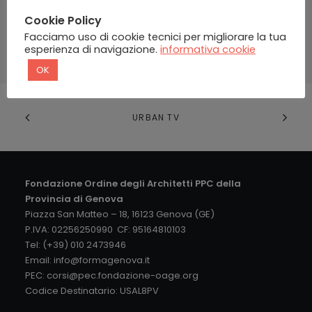
Cookie Policy
Password dimenticata?
Facciamo uso di cookie tecnici per migliorare la tua
esperienza di navigazione.
informativa cookie
OK
URBAN TV
Fondazione Ordine degli Architetti PPC della
Provincia di Genova
Piazza San Matteo – 18, 16123 Genova (GE)
P.IVA: 02256250990 CF: 95164810103
Tel: (+39) 010 2473946
Email:
info@formagenova.it
PEC:
corsi@pec.fondazione-oage.org
Codice Destinatario: USAL8PV