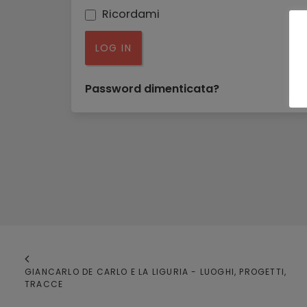
Ricordami
LOG IN
Password dimenticata?
GIANCARLO DE CARLO E LA LIGURIA - LUOGHI, PROGETTI, 
TRACCE