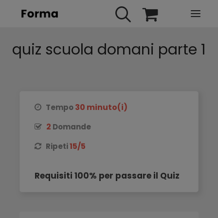
quiz scuola domani parte 1
HOME
WEBINARS
IN PRESENZA
E-LEARNING
30 minuto(i)
Tempo
URBAN TV
2
Domande
FAQ
15/5
Ripeti
CONTATTI
ACCOUNT
Requisiti 100% per passare il Quiz