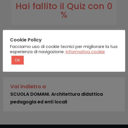
Hai fallito il Quiz con 0
%
Cookie Policy
Facciamo uso di cookie tecnici per migliorare la tua
esperienza di navigazione.
informativa cookie
INDIETRO
OK
Vai indietro a
SCUOLA DOMANI. Architettura didattica
pedagogia ed enti locali