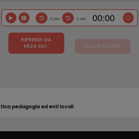
-5 min.
-1 min.
RIPRENDI DA
6524 SEC.
SALVA ED ESCI
ica pedagogia ed enti locali