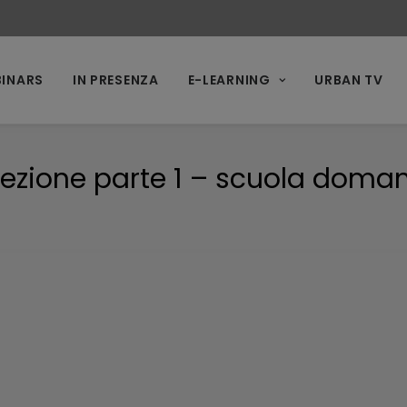
INARS
IN PRESENZA
E-LEARNING
URBAN TV
Lezione parte 1 – scuola doman