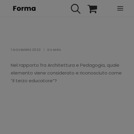
HOME
WEBINARS
1 NOVEMBRE 2022
|
DA
MIRA
IN PRESENZA
E-LEARNING
Nel rapporto fra Architettura e Pedagogia, quale
elemento viene considerato e riconosciuto come
URBAN TV
“il terzo educatore”?
FAQ
CONTATTI
ACCOUNT