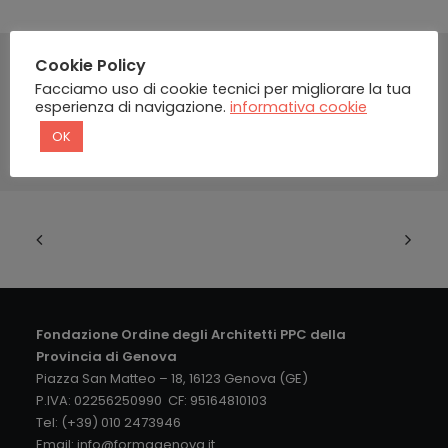
Cookie Policy
Facciamo uso di cookie tecnici per migliorare la tua
esperienza di navigazione.
informativa cookie
OK
Fondazione Ordine degli Architetti PPC della
Provincia di Genova
Piazza San Matteo – 18, 16123 Genova (GE)
P.IVA: 02256250990 CF: 95164810103
Tel: (+39) 010 2473946
Email:
info@formagenova.it