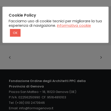
Cookie Policy
Facciamo uso di cookie tecnici per migliorare la tua
esperienza di navigazione.
informativa cookie
OK
Fondazione Ordine degli Architetti PPC della
Provincia di Genova
Piazza San Matteo – 18, 16123 Genova (GE)
P.IVA: 02256250990 CF: 95164810103
Tel: (+39) 010 2473946
Email:
info@formagenova.it