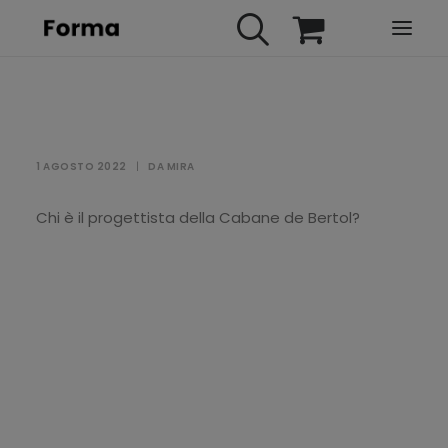
HOME
WEBINARS
1 AGOSTO 2022
|
DA
MIRA
IN PRESENZA
E-LEARNING
Chi è il progettista della Cabane de Bertol?
URBAN TV
FAQ
CONTATTI
ACCOUNT