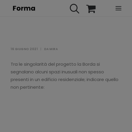
HOME
WEBINARS
16 GIUGNO 2021
|
DA
MIRA
IN PRESENZA
E-LEARNING
Tra le singolarità del progetto la Borda si
segnalano alcuni spazi inusuali non spesso
URBAN TV
presenti in un edificio residenziale; indicare quello
FAQ
non pertinente:
CONTATTI
ACCOUNT