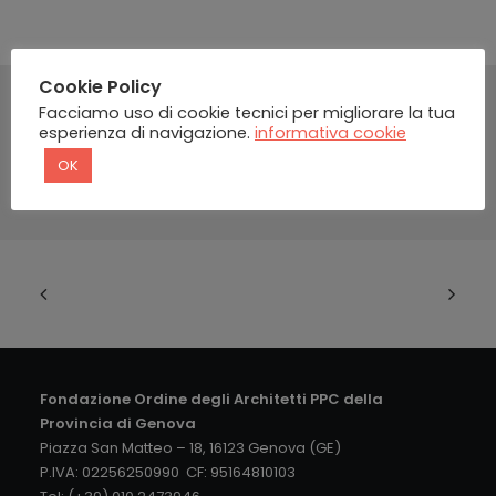
Cookie Policy
Facciamo uso di cookie tecnici per migliorare la tua
esperienza di navigazione.
informativa cookie
OK
Fondazione Ordine degli Architetti PPC della
Provincia di Genova
Piazza San Matteo – 18, 16123 Genova (GE)
P.IVA: 02256250990 CF: 95164810103