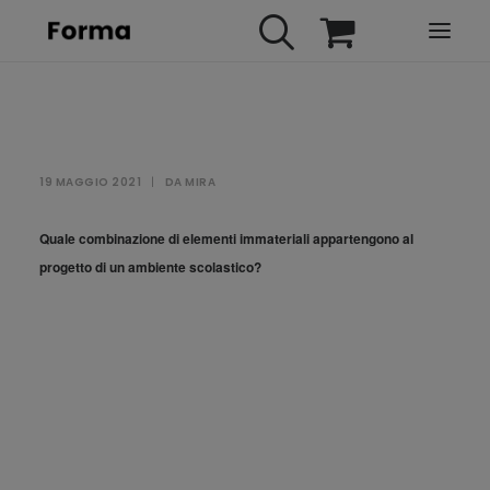
HOME
WEBINARS
19 MAGGIO 2021
|
DA
MIRA
IN PRESENZA
E-LEARNING
Quale combinazione di elementi immateriali appartengono al
progetto di un ambiente scolastico?
URBAN TV
FAQ
CONTATTI
ACCOUNT