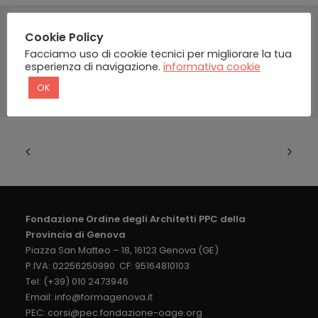
Cookie Policy
Facciamo uso di cookie tecnici per migliorare la tua
esperienza di navigazione.
informativa cookie
OK
Fondazione Ordine degli Architetti PPC della
Provincia di Genova
Piazza San Matteo – 18, 16123 Genova (GE)
P.IVA: 02256250990 CF: 95164810103
Tel: (+39) 010 2473946
Email:
info@formagenova.it
PEC:
corsi@pec.fondazione-oage.org