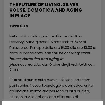
THE FUTURE OF LIVING: SILVER
HOUSE, DOMOTICA AND AGING
IN PLACE
Gratuito
Nell’ambito della quarta edizione del
Silver
, giovedì 15 settembre 2022 al
Economy Forum
Palazzo del Principe dalle ore 16:00 alle ore 18:00 si
terrà la conferenza
The Future of Living: silver
house, domotica and aging in
place
accreditata dall’Ordine degli Architetti con
2 CFP
.
Il tema.
Il punto sulle nuove soluzioni abitative
per i senior. Nuove tecnologie e domotica, unite
ad una assistenza alla persona di alta qualità,
aiutano la vita dell’anziano all’interno di
abitazioni comode e sicure. Aging in place e