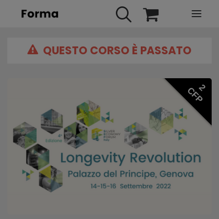
QUESTO CORSO È PASSATO
HOME
WEBINARS
IN PRESENZA
2
CFP
E-LEARNING
URBAN TV
FAQ
CONTATTI
ACCOUNT