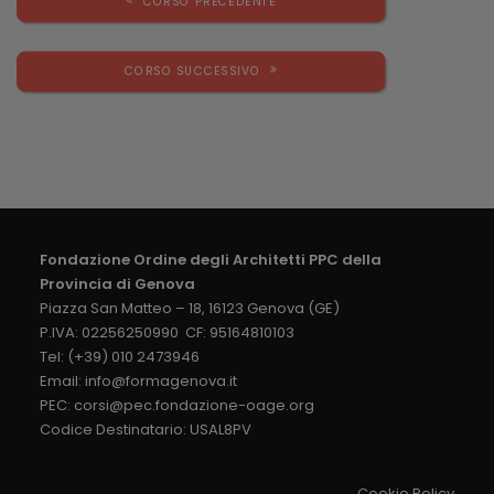
CORSO PRECEDENTE
CORSO SUCCESSIVO
Fondazione Ordine degli Architetti PPC della
Provincia di Genova
Piazza San Matteo – 18, 16123 Genova (GE)
P.IVA: 02256250990 CF: 95164810103
Tel: (+39) 010 2473946
Email:
info@formagenova.it
PEC:
corsi@pec.fondazione-oage.org
Codice Destinatario: USAL8PV
Cookie Policy