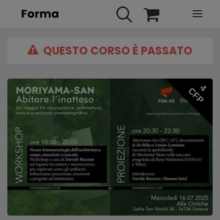
QUESTO CORSO È PASSATO
HOME
WEBINARS
IN PRESENZA
4
CFP
E-LEARNING
URBAN TV
FAQ
CONTATTI
ACCOUNT