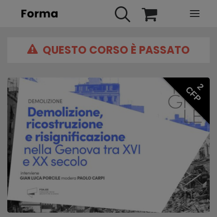
QUESTO CORSO È PASSATO
HOME
WEBINARS
IN PRESENZA
2
CFP
E-LEARNING
URBAN TV
FAQ
CONTATTI
ACCOUNT