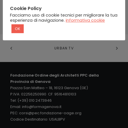
Cookie Policy
Password dimenticata?
Facciamo uso di cookie tecnici per migliorare la tua
esperienza di navigazione.
informativa cookie
OK
URBAN TV
Fondazione Ordine degli Architetti PPC della
Provincia di Genova
Piazza San Matteo – 18, 16123 Genova (GE)
P.IVA: 02256250990 CF: 95164810103
Tel: (+39) 010 2473946
Email:
info@formagenova.it
PEC:
corsi@pec.fondazione-oage.org
Codice Destinatario: USAL8PV