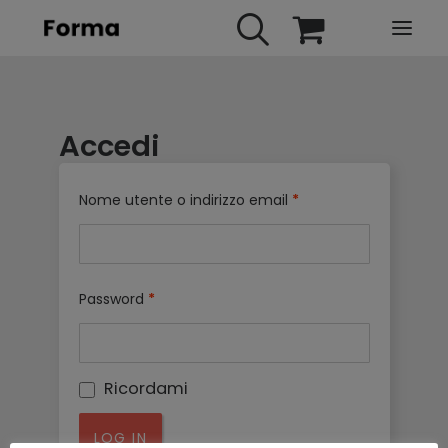
HOME
Accedi
WEBINARS
IN PRESENZA
Nome utente o indirizzo email
*
E-LEARNING
URBAN TV
FAQ
Password
*
CONTATTI
ACCOUNT
Ricordami
LOG IN