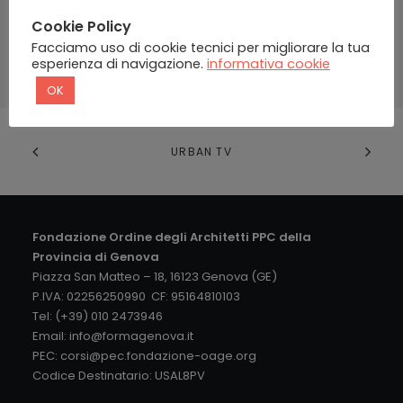
Cookie Policy
Password dimenticata?
Facciamo uso di cookie tecnici per migliorare la tua
esperienza di navigazione.
informativa cookie
OK
URBAN TV
Fondazione Ordine degli Architetti PPC della
Provincia di Genova
Piazza San Matteo – 18, 16123 Genova (GE)
P.IVA: 02256250990 CF: 95164810103
Tel: (+39) 010 2473946
Email:
info@formagenova.it
PEC:
corsi@pec.fondazione-oage.org
Codice Destinatario: USAL8PV