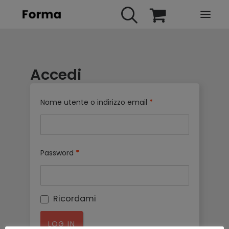
HOME
Accedi
WEBINARS
IN PRESENZA
Nome utente o indirizzo email
*
E-LEARNING
URBAN TV
FAQ
Password
*
CONTATTI
ACCOUNT
Ricordami
LOG IN