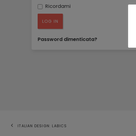
Ricordami
LOG IN
Password dimenticata?
ITALIAN DESIGN: LABICS