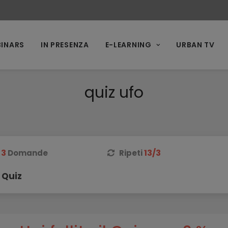
INARS
IN PRESENZA
E-LEARNING
URBAN TV
quiz ufo
3
13/3
Domande
Ripeti
 Quiz