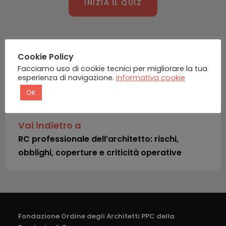
INIZIA IL QUIZ
Cookie Policy
Facciamo uso di cookie tecnici per migliorare la tua
INDIETRO
esperienza di navigazione.
informativa cookie
OK
Vai indietro a
RC professionale dell’architetto: rischi,
obblighi, coperture e criticità operative
Fondazione Ordine degli Architetti PPC della