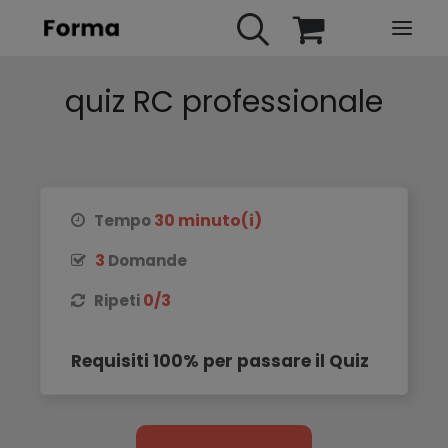
quiz RC professionale
HOME
WEBINARS
IN PRESENZA
E-LEARNING
30 minuto(i)
Tempo
URBAN TV
3
Domande
FAQ
0/3
Ripeti
CONTATTI
ACCOUNT
Requisiti 100% per passare il Quiz