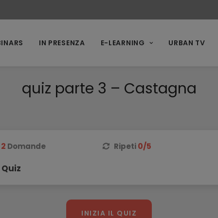
INARS
IN PRESENZA
E-LEARNING
URBAN TV
quiz parte 3 – Castagna
2
0/5
Domande
Ripeti
 Quiz
INIZIA IL QUIZ