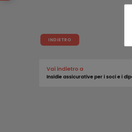
INDIETRO
Vai indietro a
Insidie assicurative per i soci e i di