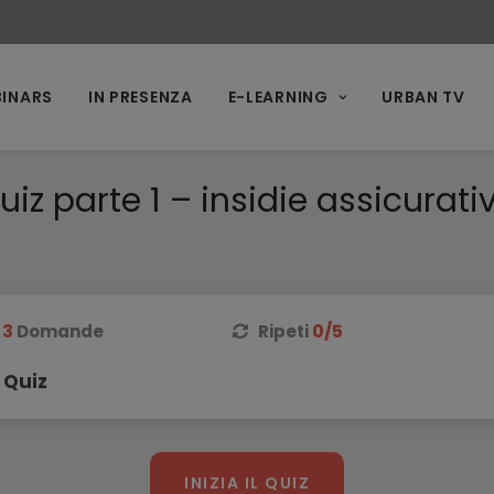
INARS
IN PRESENZA
E-LEARNING
URBAN TV
uiz parte 1 – insidie assicurati
3
0/5
Domande
Ripeti
 Quiz
INIZIA IL QUIZ