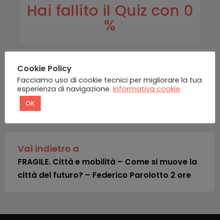
Hai fallito il Quiz con 0
%
Cookie Policy
Facciamo uso di cookie tecnici per migliorare la tua
esperienza di navigazione.
informativa cookie
INDIETRO
OK
Vai indietro a
FRAGILE. Città e mobilità – Come si muove la
città del futuro? – Federico Parolotto 2 ore