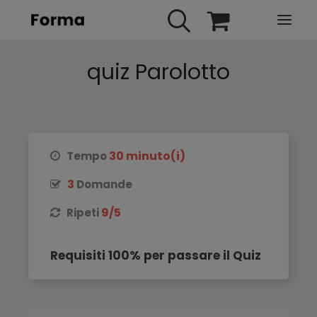
quiz Parolotto
HOME
WEBINARS
IN PRESENZA
E-LEARNING
30 minuto(i)
Tempo
URBAN TV
3
Domande
FAQ
9/5
Ripeti
CONTATTI
ACCOUNT
Requisiti 100% per passare il Quiz