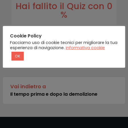
Hai fallito il Quiz con 0
%
Cookie Policy
Facciamo uso di cookie tecnici per migliorare la tua
esperienza di navigazione.
informativa cookie
OK
INDIETRO
Vai indietro a
Il tempo prima e dopo la demolizione