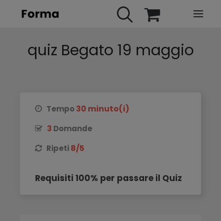
quiz Begato 19 maggio
HOME
WEBINARS
IN PRESENZA
E-LEARNING
30 minuto(i)
Tempo
URBAN TV
3
Domande
FAQ
8/5
Ripeti
CONTATTI
ACCOUNT
Requisiti 100% per passare il Quiz