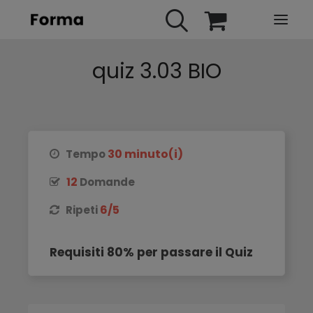
quiz 3.03 BIO
HOME
WEBINARS
IN PRESENZA
E-LEARNING
30 minuto(i)
Tempo
URBAN TV
12
Domande
FAQ
6/5
Ripeti
CONTATTI
ACCOUNT
Requisiti 80% per passare il Quiz