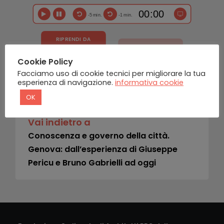
-5 min.
-1 min.
RIPRENDI DA
9170 SEC.
SALVA ED ESCI
Cookie Policy
Facciamo uso di cookie tecnici per migliorare la tua
esperienza di navigazione.
informativa cookie
OK
Vai indietro a
Conoscenza e governo della città.
Genova: dall’esperienza di Giuseppe
Pericu e Bruno Gabrielli ad oggi