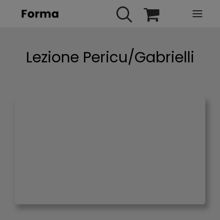
HOME
Lezione Pericu/Gabrielli
WEBINARS
IN PRESENZA
E-LEARNING
URBAN TV
FAQ
CONTATTI
ACCOUNT