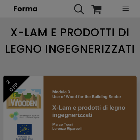
X-LAM E PRODOTTI DI
HOME
WEBINARS
LEGNO INGEGNERIZZATI
IN PRESENZA
E-LEARNING
URBAN TV
2
CFP
FAQ
CONTATTI
ACCOUNT