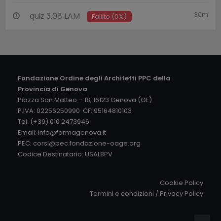
30m
quiz 3.08 LAM
Fallito (0%)
Fondazione Ordine degli Architetti PPC della
Provincia di Genova
Piazza San Matteo – 18, 16123 Genova (GE)
P.IVA: 02256250990 CF: 95164810103
Tel: (+39) 010 2473946
Email:
info@formagenova.it
PEC:
corsi@pec.fondazione-oage.org
Codice Destinatario: USAL8PV
Cookie Policy
Termini e condizioni
/
Privacy Policy