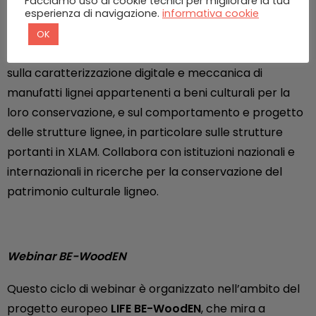
Facciamo uso di cookie tecnici per migliorare la tua
l’Università di Firenze. Ha conseguito il titolo di Doctor
esperienza di navigazione.
informativa cookie
Europaeus per il Dottorato di Ricerca in Scienza del
OK
Legno nella stessa Università. Svolge attività di ricerca
sulla caratterizzazione digitale e meccanica di
manufatti lignei appartenenti a beni culturali per la
loro conservazione, e sul comportamento e progetto
delle strutture lignee, in particolare sulle strutture
portanti in XLAM. Collabora con istituzioni nazionali e
internazionali in ricerche per la conservazione del
patrimonio culturale ligneo.
Webinar BE-WoodEN
Questo ciclo di webinar è organizzato nell’ambito del
progetto europeo
LIFE BE-WoodEN
, che mira a