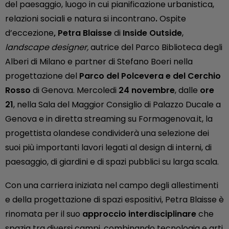
del paesaggio, luogo in cui pianificazione urbanistica,
relazioni sociali e natura si incontrano
.
Ospite
d’eccezione
,
Petra Blaisse
di
Inside Outside
,
landscape designer,
autrice del Parco Biblioteca degli
Alberi di Milano e partner di Stefano Boeri nella
progettazione del
Parco del Polcevera e del Cerchio
Rosso
di Genova. Mercoledi
24 novembre
, dalle
ore
21
, nella Sala del Maggior Consiglio di Palazzo Ducale a
Genova e in diretta streaming su Formagenova.it, la
progettista olandese condividerà una selezione dei
suoi più importanti lavori legati al design di interni, di
paesaggio, di giardini e di spazi pubblici su larga scala.
Con una carriera iniziata nel campo degli allestimenti
e della progettazione di spazi espositivi, Petra Blaisse è
rinomata per il suo
approccio interdisciplinare
che
spazia tra diversi campi, combinando tecnologia e arti