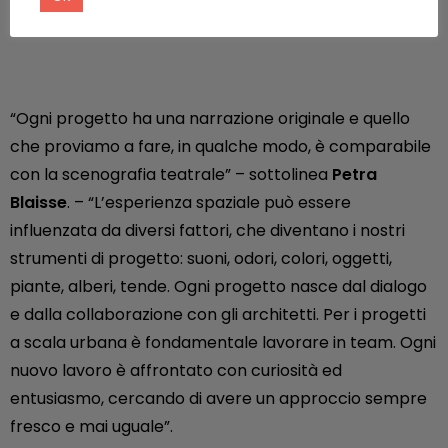
del Ponte Morandi.
“Ogni progetto ha una narrazione originale e quello
che proviamo a fare, in qualche modo, è comparabile
con la scenografia teatrale” – sottolinea
Petra
Blaisse
. – “L’esperienza spaziale può essere
influenzata da diversi fattori, che diventano i nostri
strumenti di progetto: suoni, odori, colori, oggetti,
piante, alberi, tende. Ogni progetto nasce dal dialogo
e dalla collaborazione con gli architetti. Per i progetti
a scala urbana è fondamentale lavorare in team. Ogni
nuovo lavoro è affrontato con curiosità ed
entusiasmo, cercando di avere un approccio sempre
fresco e mai uguale”.