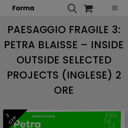
PAESAGGIO FRAGILE 3:
HOME
WEBINARS
PETRA BLAISSE – INSIDE
IN PRESENZA
OUTSIDE SELECTED
E-LEARNING
URBAN TV
PROJECTS (INGLESE) 2
FAQ
ORE
CONTATTI
ACCOUNT
2
CFP