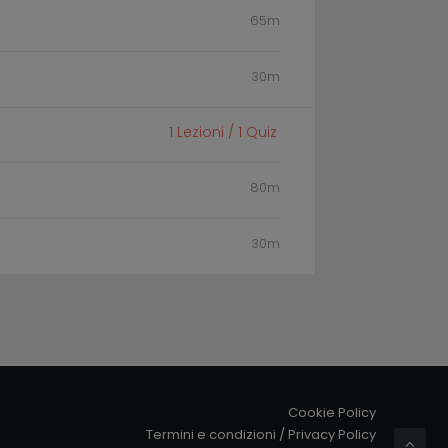
65m
30m
1
Lezioni /
1
Quiz
80m
30m
Cookie Policy
Termini e condizioni
/
Privacy Policy