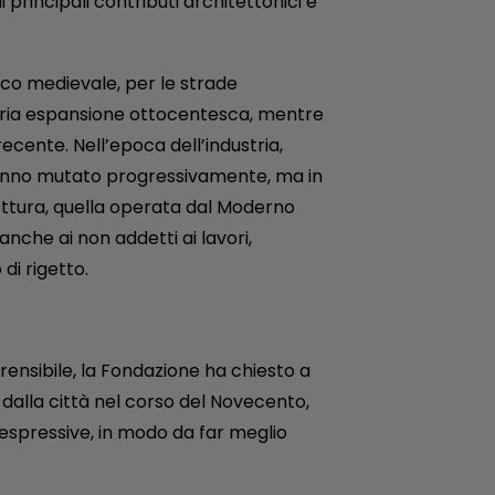
 principali contributi architettonici e
ico medievale, per le strade
naria espansione ottocentesca, mentre
cente. Nell’epoca dell’industria,
 hanno mutato progressivamente, ma in
rottura, quella operata dal Moderno
nche ai non addetti ai lavori,
di rigetto.
nsibile, la Fondazione ha chiesto a
a dalla città nel corso del Novecento,
espressive, in modo da far meglio