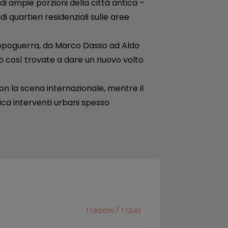
di ampie porzioni della città antica –
i quartieri residenziali sulle aree
 dopoguerra, da Marco Dasso ad Aldo
no così trovate a dare un nuovo volto
on la scena internazionale, mentre il
nica interventi urbani spesso
1
Lezioni /
1
Quiz