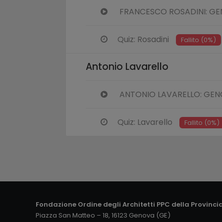
FRANCESCO ROSADINI: GE
Quiz: Rosadini
Fallito (0%)
Antonio Lavarello
ANTONIO LAVARELLO: GEN
Quiz: Lavarello
Fallito (0%)
Fondazione Ordine degli Architetti PPC della Provinci
Piazza San Matteo – 18, 16123 Genova (GE)