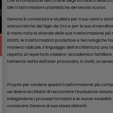
che la Fondazione dell’Ordine degli Architetti dedica ai
alle trasformazioni urbanistiche del secolo scorso.
Genova è conosciuta e studiata per il suo centro stor
aristocratiche del Siglo de Oro e per la sua straordi
è meno nota la vicenda della sua trasformazione più re
infatti, le trasformazioni produttive e tecnologiche
maniera radicale, il linguaggio dell’architettura; una 
rispetto al repertorio classico-accademico familiare a
talmente netta dall’aver provocato, in molti, un senso 
Proprio per rendere questa trasformazione più compre
sei diversi architetti di raccontare l’evoluzione vissut
indagandone i processi formativi e le nuove modalità 
conoscere Genova ai suoi stessi abitanti.