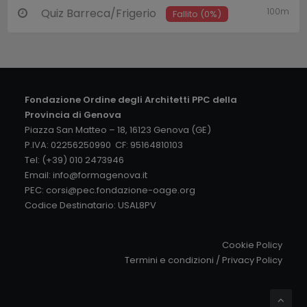
100m
Quiz Barreca/Frigerio
Fallito (0%)
Fondazione Ordine degli Architetti PPC della
Provincia di Genova
Piazza San Matteo – 18, 16123 Genova (GE)
P.IVA: 02256250990 CF: 95164810103
Tel: (+39) 010 2473946
Email:
info@formagenova.it
PEC:
corsi@pec.fondazione-oage.org
Codice Destinatario: USAL8PV
Cookie Policy
Termini e condizioni
/
Privacy Policy