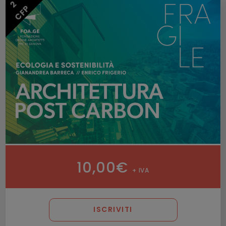
2
CFP
10,00
€
+ IVA
ISCRIVITI