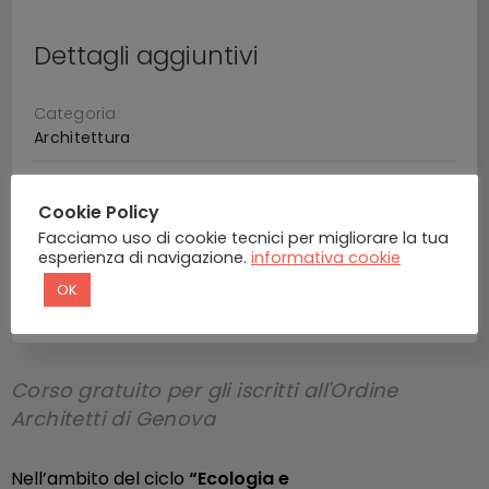
Dettagli aggiuntivi
Categoria
Architettura
1 Modulo
Cookie Policy
1 Lezione / 1 Quiz
Facciamo uso di cookie tecnici per migliorare la tua
esperienza di navigazione.
informativa cookie
Durata indicativa
OK
2 Ore
Corso gratuito per gli iscritti all'Ordine
Architetti di Genova
Nell’ambito del ciclo
“Ecologia e