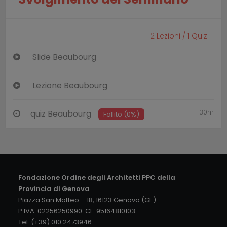
2
Lezioni /
1
Quiz
Slide Beaubourg
Lezione Beaubourg
30m
quiz Beaubourg
Fallito (0%)
Fondazione Ordine degli Architetti PPC della
Provincia di Genova
Piazza San Matteo – 18, 16123 Genova (GE)
P.IVA: 02256250990 CF: 95164810103
Tel: (+39) 010 2473946