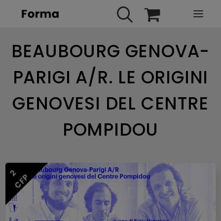
BEAUBOURG GENOVA-
HOME
WEBINARS
PARIGI A/R. LE ORIGINI
IN PRESENZA
GENOVESI DEL CENTRE
E-LEARNING
URBAN TV
POMPIDOU
FAQ
CONTATTI
2
ACCOUNT
CFP