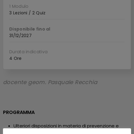
1 Modulo
3 Lezioni / 2 Quiz
Disponibile fino al
31/12/2027
Durata indicativa
4 Ore
docente geom. Pasquale Recchia
PROGRAMMA
Ulteriori disposizioni in materia di prevenzione e
contrasto del lavoro irregolare