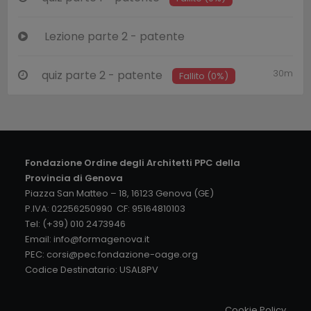
Lezione parte 2 - patente
30m
quiz parte 2 - patente
Fallito (0%)
Fondazione Ordine degli Architetti PPC della
Provincia di Genova
Piazza San Matteo – 18, 16123 Genova (GE)
P.IVA: 02256250990 CF: 95164810103
Tel: (+39) 010 2473946
Email:
info@formagenova.it
PEC:
corsi@pec.fondazione-oage.org
Codice Destinatario: USAL8PV
Cookie Policy