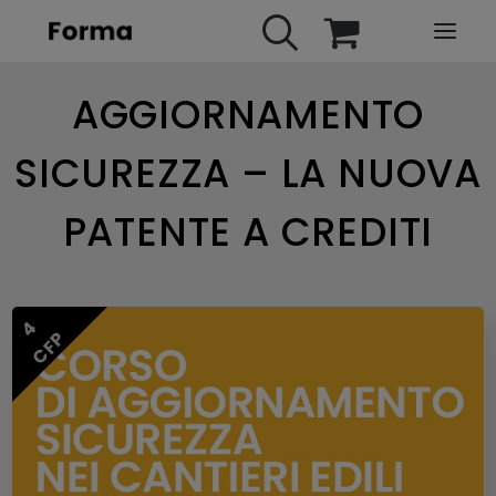
AGGIORNAMENTO
HOME
WEBINARS
SICUREZZA – LA NUOVA
IN PRESENZA
PATENTE A CREDITI
E-LEARNING
URBAN TV
FAQ
4
CFP
CONTATTI
ACCOUNT