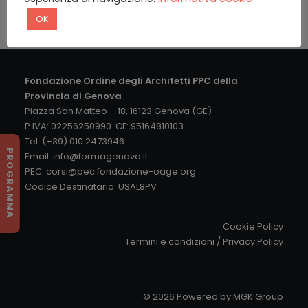
OK
Fondazione Ordine degli Architetti PPC della
Provincia di Genova
Piazza San Matteo – 18, 16123 Genova (GE)
P.IVA: 02256250990 CF: 95164810103
Tel: (+39) 010 2473946
PROGRAMMA
Email:
info@formagenova.it
PEC:
corsi@pec.fondazione-oage.org
Codice Destinatario: USAL8PV
Cookie Policy
Termini e condizioni
/
Privacy Policy
© 2026 Powered by
MGK Group