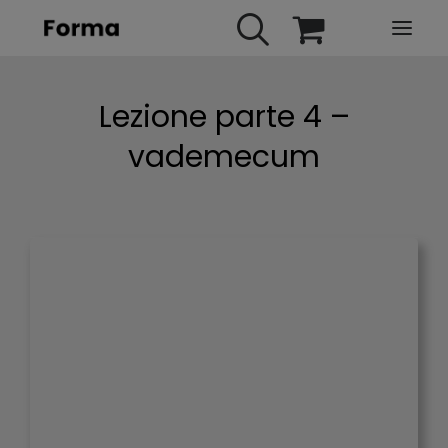
HOME
Lezione parte 4 –
WEBINARS
vademecum
IN PRESENZA
E-LEARNING
URBAN TV
FAQ
CONTATTI
ACCOUNT