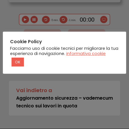
-5 min.
-1 min.
RIPRENDI
SALVA ED ESCI
Cookie Policy
Facciamo uso di cookie tecnici per migliorare la tua
esperienza di navigazione.
informativa cookie
INDIETRO
OK
Vai indietro a
Aggiornamento sicurezza – vademecum
tecnico sui lavori in quota