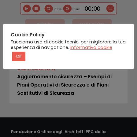
-5 min.
-1 min.
RIPRENDI
SALVA ED ESCI
Cookie Policy
Facciamo uso di cookie tecnici per migliorare la tua
esperienza di navigazione.
informativa cookie
OK
Vai indietro a
Aggiornamento sicurezza – Esempi di
Piani Operativi di Sicurezza e di Piani
Sostitutivi di Sicurezza
Fondazione Ordine degli Architetti PPC della