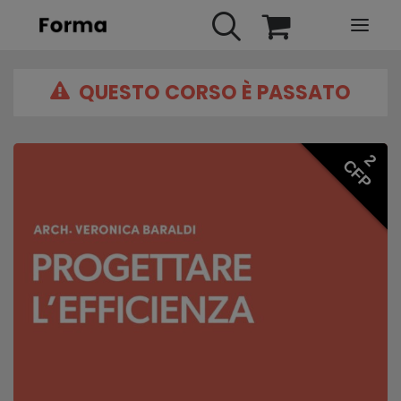
QUESTO CORSO È PASSATO
HOME
WEBINARS
IN PRESENZA
2
CFP
E-LEARNING
URBAN TV
FAQ
CONTATTI
ACCOUNT